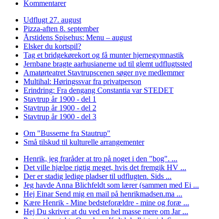
Kommentarer
Udflugt 27. august
Pizza-aften 8. september
Årstidens Spisehus: Menu – august
Elsker du kortspil?
Tag et bridgekørekort og få munter hjernegymnastik
Jernbane bragte aarhusianerne ud til glemt udflugtssted
Amatørteatret Stavtrupscenen søger nye medlemmer
Multihal: Høringssvar fra privatperson
Erindring: Fra dengang Constantia var STEDET
Stavtrup år 1900 - del 1
Stavtrup år 1900 - del 2
Stavtrup år 1900 - del 3
Om "Busserne fra Stautrup"
Små tilskud til kulturelle arrangementer
Henrik, jeg fraråder at tro på noget i den "bog". ...
Det ville hjælpe rigtig meget, hvis det fremgik HV ...
Der er stadig ledige pladser til udflugten. Sids ...
Jeg havde Anna Blichfeldt som lærer (sammen med Ei ...
Hej Einar Send mig en mail på henrikmadsen.ma ...
Kære Henrik - Mine bedsteforældre - mine og foræ ...
Hej Du skriver at du ved en hel masse mere om Jar ...