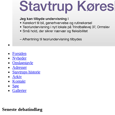
Forsiden
Nyheder
Opslagstavle
Adresser
Stavtrups historie
Arkiv
Kontakt
Søg
Gallerier
Seneste debatindlæg