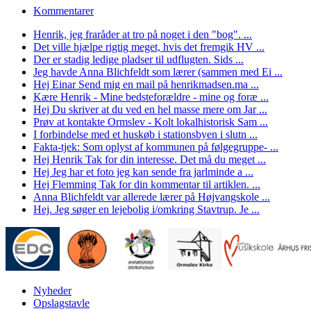
Kommentarer
Henrik, jeg fraråder at tro på noget i den "bog". ...
Det ville hjælpe rigtig meget, hvis det fremgik HV ...
Der er stadig ledige pladser til udflugten. Sids ...
Jeg havde Anna Blichfeldt som lærer (sammen med Ei ...
Hej Einar Send mig en mail på henrikmadsen.ma ...
Kære Henrik - Mine bedsteforældre - mine og foræ ...
Hej Du skriver at du ved en hel masse mere om Jar ...
Prøv at kontakte Ormslev - Kolt lokalhistorisk Sam ...
I forbindelse med et huskøb i stationsbyen i slutn ...
Fakta-tjek: Som oplyst af kommunen på følgegruppe- ...
Hej Henrik Tak for din interesse. Det må du meget ...
Hej Jeg har et foto jeg kan sende fra jarlminde a ...
Hej Flemming Tak for din kommentar til artiklen. ...
Anna Blichfeldt var allerede lærer på Højvangskole ...
Hej. Jeg søger en lejebolig i/omkring Stavtrup. Je ...
Nyheder
Opslagstavle