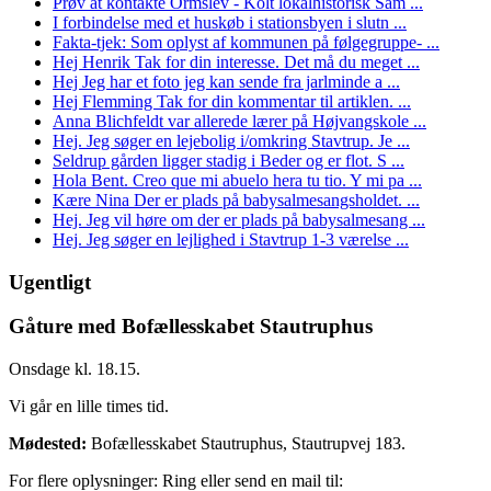
Prøv at kontakte Ormslev - Kolt lokalhistorisk Sam ...
I forbindelse med et huskøb i stationsbyen i slutn ...
Fakta-tjek: Som oplyst af kommunen på følgegruppe- ...
Hej Henrik Tak for din interesse. Det må du meget ...
Hej Jeg har et foto jeg kan sende fra jarlminde a ...
Hej Flemming Tak for din kommentar til artiklen. ...
Anna Blichfeldt var allerede lærer på Højvangskole ...
Hej. Jeg søger en lejebolig i/omkring Stavtrup. Je ...
Seldrup gården ligger stadig i Beder og er flot. S ...
Hola Bent. Creo que mi abuelo hera tu tio. Y mi pa ...
Kære Nina Der er plads på babysalmesangsholdet. ...
Hej. Jeg vil høre om der er plads på babysalmesang ...
Hej. Jeg søger en lejlighed i Stavtrup 1-3 værelse ...
Ugentligt
Gåture med Bofællesskabet Stautruphus
Onsdage kl. 18.15.
Vi går en lille times tid.
Mødested:
Bofællesskabet Stautruphus, Stautrupvej 183.
For flere oplysninger: Ring eller send en mail til: