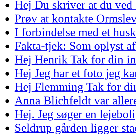
Hej Du skriver at du ved 
Prøv at kontakte Ormslev 
I forbindelse med et huskø
Fakta-tjek: Som oplyst a
Hej Henrik Tak for din in
Hej Jeg har et foto jeg ka
Hej Flemming Tak for din 
Anna Blichfeldt var aller
Hej. Jeg søger en lejeboli
Seldrup gården ligger stad